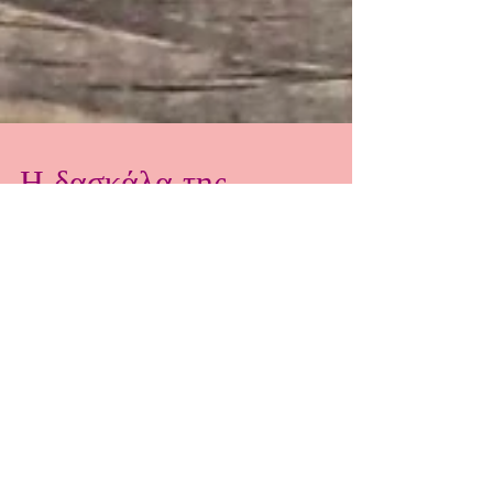
Η δασκάλα της
Κηπουρικής μας μαθαίνει
να αγαπάμε τη φύση 🌿
Σήμερα η δασκάλα της Κηπουρικής, κυρία
Ιουλία Λιανού, χάρισε στους μαθητές της
κηπουρικής μια ξεχωριστή εμπειρία! Έφερε
στην τάξη διάφορους σπόρους και βολβούς —
κρόκο Κοζάνης, φρέζιες και υάκινθους — για
να φυτέψουμε όλοι μαζί στο σχολικό μας