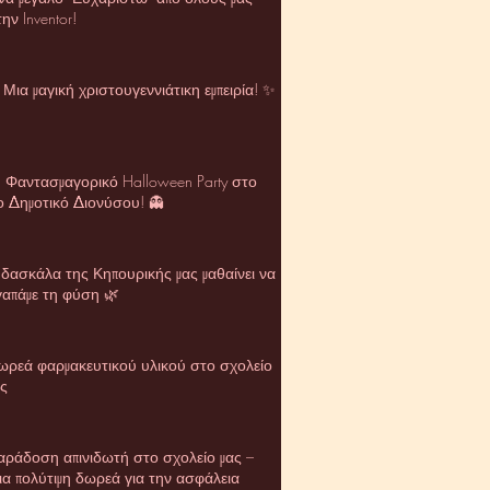
ην Inventor!
Μια μαγική χριστουγεννιάτικη εμπειρία! ✨
 Φαντασμαγορικό Halloween Party στο
ο Δημοτικό Διονύσου! 👻
 δασκάλα της Κηπουρικής μας μαθαίνει να
γαπάμε τη φύση 🌿
ωρεά φαρμακευτικού υλικού στο σχολείο
ας
αράδοση απινιδωτή στο σχολείο μας –
ια πολύτιμη δωρεά για την ασφάλεια