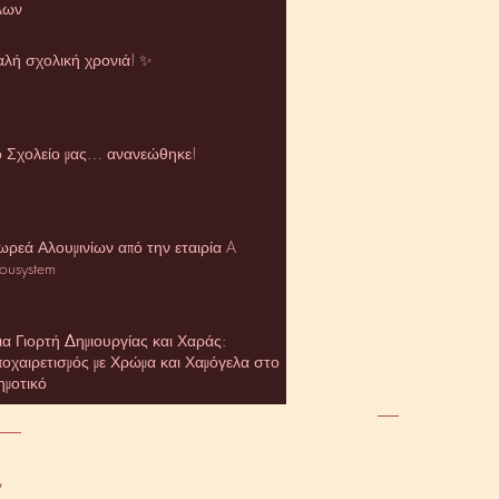
λων
αλή σχολική χρονιά! ✨
ο Σχολείο μας… ανανεώθηκε!
ωρεά Αλουμινίων από την εταιρία A
ousystem
ια Γιορτή Δημιουργίας και Χαράς:
ποχαιρετισμός με Χρώμα και Χαμόγελα στο
ημοτικό
/