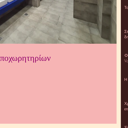
Τσ
Στ
δη
αποχωρητηρίων

Va
Η
Χρ
επ
Έ