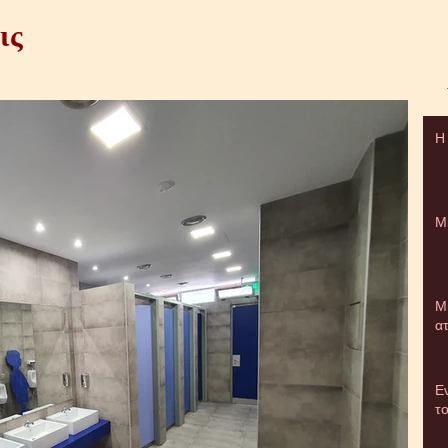
ις
Η
Μ
Μι
ατ
Εν
τ