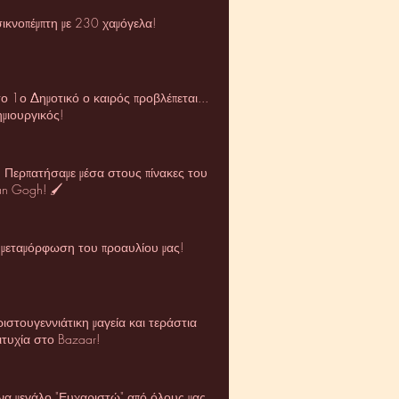
ικνοπέμπτη με 230 χαμόγελα!
ο 1ο Δημοτικό ο καιρός προβλέπεται...
μιουργικός!
 Περπατήσαμε μέσα στους πίνακες του
n Gogh! 🖌️
 μεταμόρφωση του προαυλίου μας!
ιστουγεννιάτικη μαγεία και τεράστια
ιτυχία στο Bazaar!
να μεγάλο "Ευχαριστώ" από όλους μας