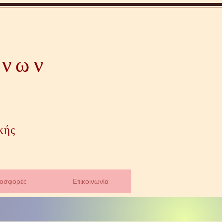
όνων
κής
ροσφορές
Επικοινωνία