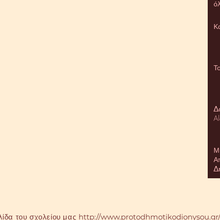
ό
Κ
Τ
Δ
Al
Μ
Α
Δ
λίδα του σχολείου μας
http://www.protodhmotikodionysou.gr