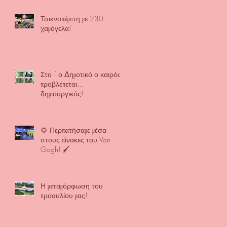
Τσικνοπέμπτη με 230
χαμόγελα!
Στο 1ο Δημοτικό ο καιρός
προβλέπεται...
δημιουργικός!
🌻 Περπατήσαμε μέσα
στους πίνακες του Van
Gogh! 🖌️
Η μεταμόρφωση του
προαυλίου μας!