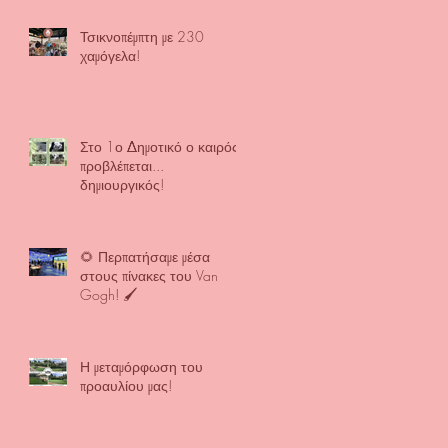
Τσικνοπέμπτη με 230
χαμόγελα!
Στο 1ο Δημοτικό ο καιρός
προβλέπεται...
δημιουργικός!
🌻 Περπατήσαμε μέσα
στους πίνακες του Van
Gogh! 🖌️
Η μεταμόρφωση του
προαυλίου μας!